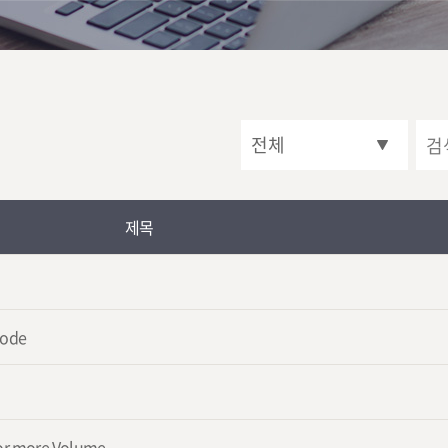
제목
G
code
 or more Volume