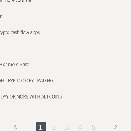
n.
rypto cash flow apps
ay or more Base
UGH CRYPTO COPY TRADING
R DAY OR MORE WITH ALTCOINS
1
2
3
4
5