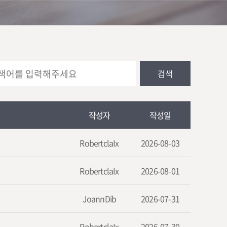
검색
작성자
작성일
RobertclaIx
2026-08-03
RobertclaIx
2026-08-01
JoannDib
2026-07-31
RobertclaIx
2026-07-30