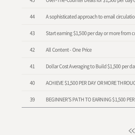
44
A sophisticated approach to email circulatio
43
Start earning $1,500 per day or more from c
42
All Content - One Price
41
Dollar Cost Averaging to Build $1,500 per d
40
ACHIEVE $1,500 PER DAY OR MORE THRO
39
BEGINNER’S PATH TO EARNING $1,500 PE