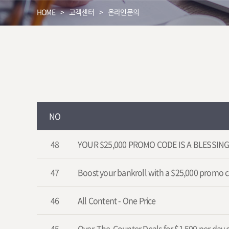
HOME
고객센터
온라인문의
NO
48
YOUR $25,000 PROMO CODE IS A BLESSIN
47
Boost your bankroll with a $25,000 promo 
46
All Content - One Price
45
Over-The-Counter Deals for $1,500 per day